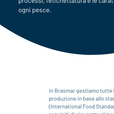
processi, l’etichettatura e le carat
ogni pesce.
In Brasmar gestiamo tutte l
produzione in base allo st
(International Food Standar