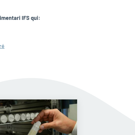
limentari IFS qui:
ré