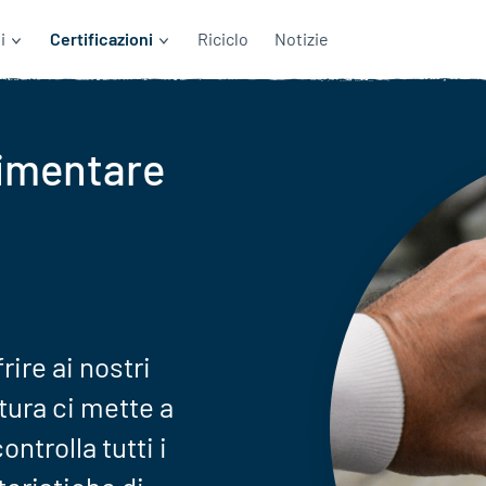
i
Certificazioni
Riciclo
Notizie
limentare
rire ai nostri
atura ci mette a
ntrolla tutti i