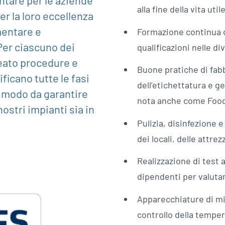
entare per le aziende
alla fine della vita uti
er la loro eccellenza
mentare e
Formazione continua d
Per ciascuno dei
qualificazioni nelle di
eato procedure e
Buone pratiche di fabb
ificano tutte le fasi
dell’etichettatura e g
n modo da garantire
nota anche come Foo
nostri impianti sia in
Pulizia, disinfezione e
dei locali, delle attrez
Realizzazione di test 
dipendenti per valutar
Apparecchiature di mi
controllo della tempera