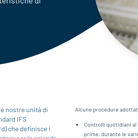
teristiche di
e nostre unità di
Alcune procedure adottat
andard IFS
Controlli quotidiani a
d) che definisce i
prime, durante le vari