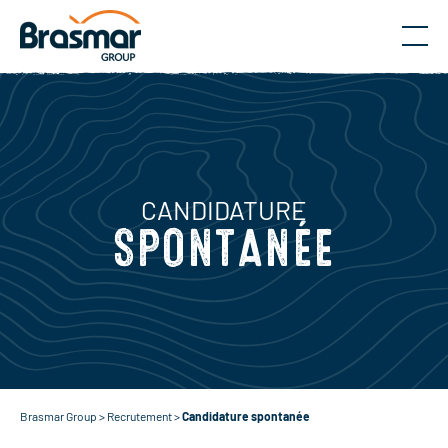
Menu
CANDIDATURE
SPONTANÉE
Brasmar Group
>
Recrutement
>
Candidature spontanée