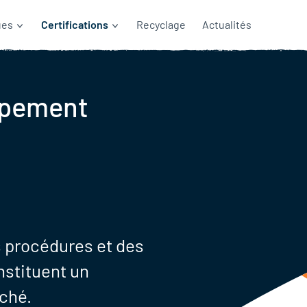
ues
Certifications
Recyclage
Actualités
ppement
 procédures et des
nstituent un
rché.