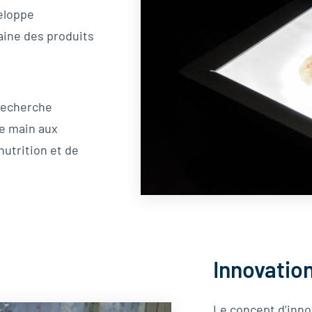
eloppe
ine des produits
recherche
e main aux
utrition et de
Innovatio
Le concept d’innov