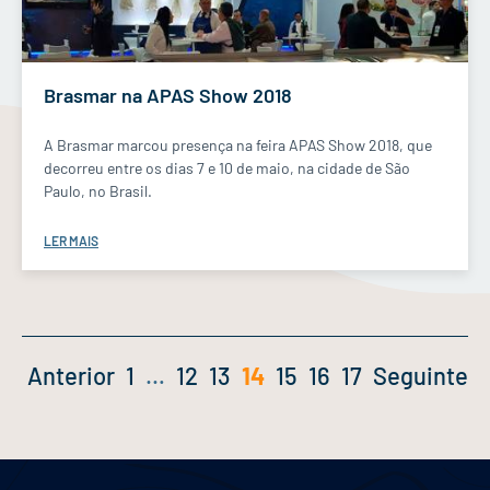
Brasmar na APAS Show 2018
A Brasmar marcou presença na feira APAS Show 2018, que
decorreu entre os dias 7 e 10 de maio, na cidade de São
Paulo, no Brasil.
LER MAIS
Anterior
1
…
12
13
14
15
16
17
Seguinte
Navegação
de
artigos